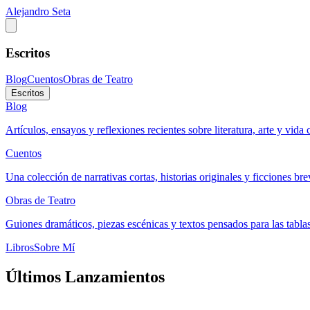
Alejandro Seta
Escritos
Blog
Cuentos
Obras de Teatro
Escritos
Blog
Artículos, ensayos y reflexiones recientes sobre literatura, arte y vida 
Cuentos
Una colección de narrativas cortas, historias originales y ficciones bre
Obras de Teatro
Guiones dramáticos, piezas escénicas y textos pensados para las tablas
Libros
Sobre Mí
Últimos Lanzamientos